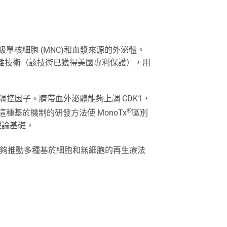
單核細胞 (MNC)和血漿來源的外泌體。
體分離技術（該技術已獲得美國專利保護），用
鍵調控因子。臍帶血外泌體能夠上調 CDK1，
®
種基於機制的研發方法使 MonoTx
區別
理論基礎。
夠推動多種基於細胞和無細胞的再生療法