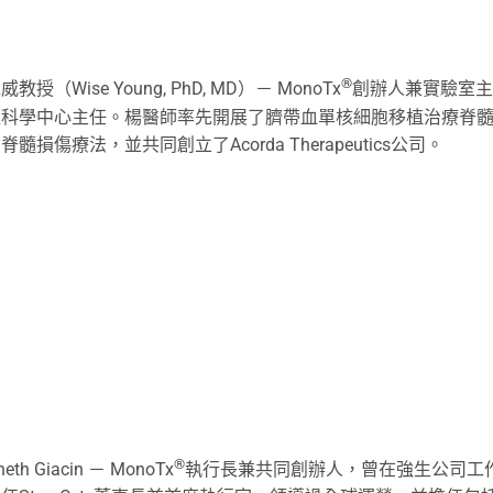
®
教授（Wise Young, PhD, MD）－ MonoTx
創辦人兼實驗室主任
經科學中心主任。楊醫師率先開展了臍帶血單核細胞移植治療脊
脊髓損傷療法，並共同創立了Acorda Therapeutics公司。
®
neth Giacin － MonoTx
執行長兼共同創辦人，曾在強生公司工作