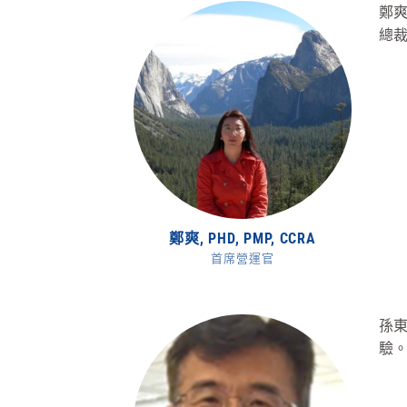
鄭爽
總
鄭爽, PHD, PMP, CCRA
首席營運官
孫東
驗。