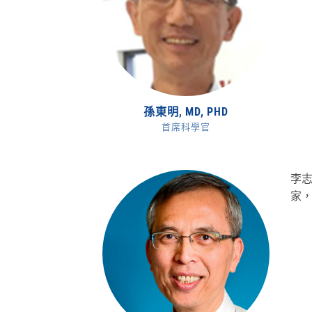
孫東明, MD, PHD
首席科學官
李志
家，