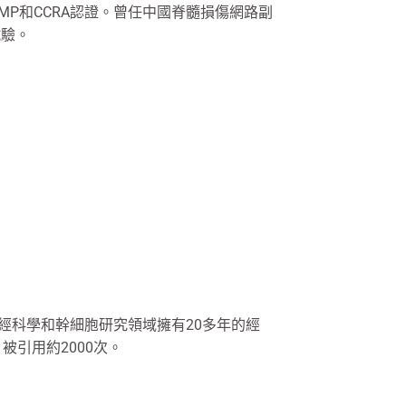
PMP和CCRA認證。曾任中國脊髓損傷網路副
試驗。
神經科學和幹細胞研究領域擁有20多年的經
被引用約2000次。