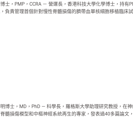
博士，PMP，CCRA － 營運長，香港科技大學化學博士，持有
裁，負責管理首個針對慢性脊髓損傷的臍帶血單核細胞移植臨床
明博士，MD，PhD — 科學長，羅格斯大學助理研究教授，在
脊髓損傷模型和中樞神經系統再生的專家，發表過40多篇論文，