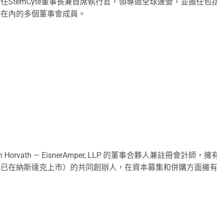
任StemCyte董事長兼首席執行官，領導過全球運營，並擔任
會在內的多個董事會成員。
hn Horvath — EisnerAmper, LLP 的董事合夥人兼註冊
現已在納斯達克上市）的共同創辦人，在資本募集和併購方面擁