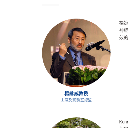
楊詠威
神
效的
楊詠威教授
主席及實驗室總監
Ken