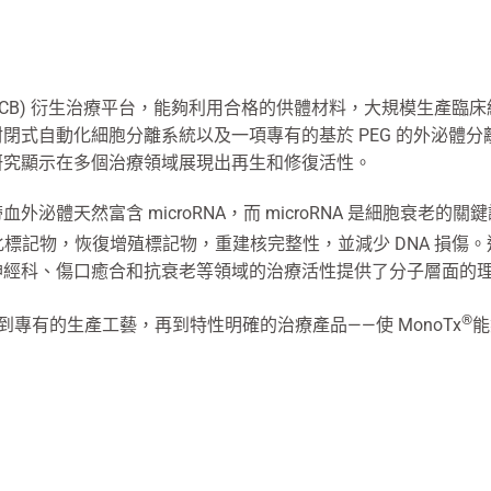
CB) 衍生治療平台，能夠利用合格的供體材料，大規模生產臨床級
、封閉式自動化細胞分離系統以及一項專有的基於 PEG 的外泌
研究顯示在多個治療領域展現出再生和修復活性。
體天然富含 microRNA，而 microRNA 是細胞衰老的關
化標記物，恢復增殖標記物，重建核完整性，並減少 DNA 損傷。這
神經科、傷口癒合和抗衰老等領域的治療活性提供了分子層面的
®
專有的生產工藝，再到特性明確的治療產品——使 MonoTx
能