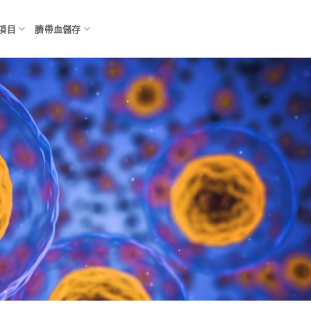
項目
臍帶血儲存