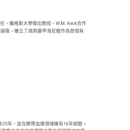
，羅格斯大學傑出教授，W.M. Keck合作
髓損傷，確立了高劑量甲潑尼龍作為首個有
25年，並在臍帶血庫領域擁有16年經驗。