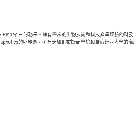
rk Pinney — 財務長。擁有豐富的生物技術和科技產業經驗的財務主管。曾任
erapeutics的財務長。擁有芝加哥布斯商學院和哥倫比亞大學
。