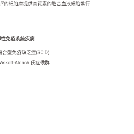
®
x
的細胞庫提供高質素的脗合血液細胞進行
傳性免疫系統疾病
複合型免疫缺乏症(SCID)
Wiskott-Aldrich 氏症候群