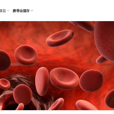
項目
臍帶血儲存