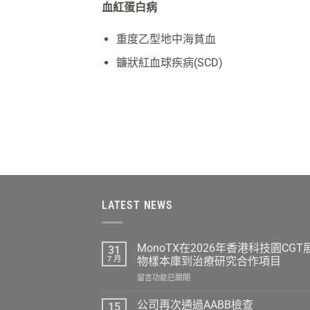
血紅蛋白病
重度乙型地中海貧血
鐮狀紅血球疾病(SCD)
LATEST NEWS
MonoTX在2026年香港科技園C
31
7 月
物樣本庫到治療研究合作項目
在
留言功能已關閉
〈MonoTX
在
公司再次通過AABB檢查
15