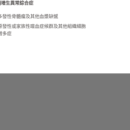
髓增生異常綜合症
多發性骨髓瘤及其他血漿缺憾
原發性或家族性噬血症候群及其他組織細胞
增多症