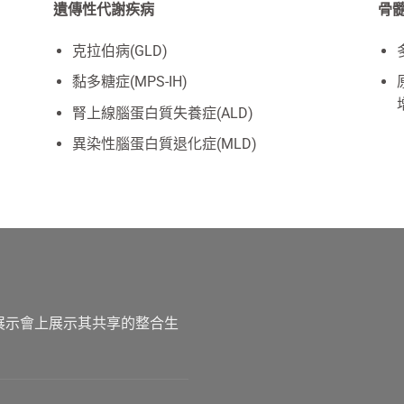
遺傳性代謝疾病
骨
克拉伯病(GLD)
黏多糖症(MPS-IH)
腎上線腦蛋白質失養症(ALD)
異染性腦蛋白質退化症(MLD)
GT展示會上展示其共享的整合生