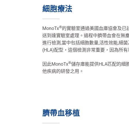
細胞療法
®
MonoTx
的實驗室通過美國血庫協會及已
送到達實驗室處理。過程中臍帶血會在無
進行檢測,當中包括細胞數量,活性效能,
(HLA)配型，這個檢測非常重要，因為所
®
因此MonoTx
儲存庫能提供HLA匹配的
他疾病的研發之用。
臍帶血移植