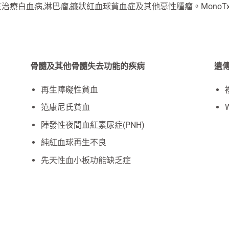
療白血病,淋巴瘤,鐮狀紅血球貧血症及其他惡性腫瘤。MonoT
骨髓及其他骨髓失去功能的疾病
遺
再生障礙性貧血
笵康尼氏貧血
陣發性夜間血紅素尿症(PNH)
純紅血球再生不良
先天性血小板功能缺乏症